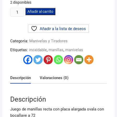
2 disponibles
Juego
Añadir al carrito
de
manillas
Añadir a la lista de deseos
recta
inoxidables
Categoría:
Manivelas y Tiradores
placa
alargada
Etiquetas:
inoxidable
,
manillas
,
manivelas
C/B
72
cantidad
Descripción
Valoraciones (0)
Descripción
Juego de manillas recta con placa alargada ovala con
bocallave a 72